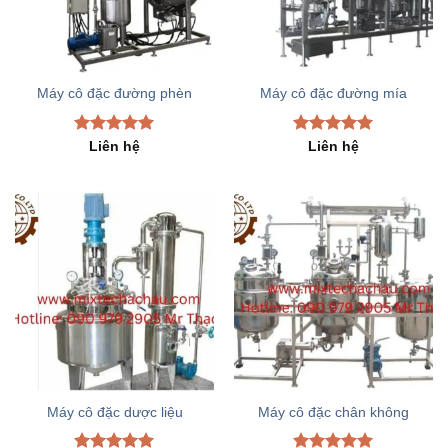
Máy cô đặc đường phèn
Máy cô đặc đường mía
Rated
5.00
Rated
5.00
Liên hệ
Liên hệ
out of 5
out of 5
Máy cô đặc dược liệu
Máy cô đặc chân không