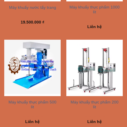
Máy khuấy thực phẩm 1000
Máy khuấy nước tẩy trang
lít
Rated
5.00
19.500.000
₫
out of 5
Rated
5.00
Liên hệ
out of 5
Máy khuấy thực phẩm 500
Máy khuấy thực phẩm 200
lít
lít
Rated
5.00
Rated
5.00
Liên hệ
Liên hệ
out of 5
out of 5