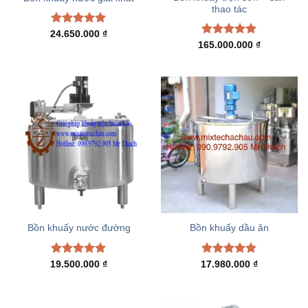
thao tác
Rated
5.00
24.650.000
₫
out of 5
Rated
5.00
165.000.000
₫
out of 5
Bồn khuấy nước đường
Bồn khuấy dầu ăn
Rated
5.00
Rated
5.00
19.500.000
₫
17.980.000
₫
out of 5
out of 5