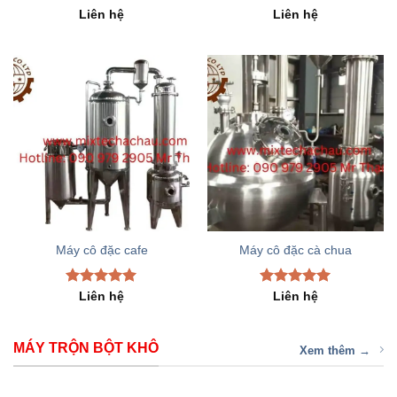
Rated
5.00
Rated
5.00
Liên hệ
Liên hệ
out of 5
out of 5
Máy cô đặc cafe
Máy cô đặc cà chua
Rated
5.00
Rated
5.00
Liên hệ
Liên hệ
out of 5
out of 5
MÁY TRỘN BỘT KHÔ
Xem thêm →