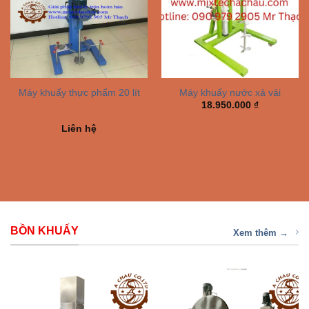
Máy khuấy thực phẩm 20 lít
Máy khuấy nước xả vải
18.950.000
₫
Rated
5.00
Liên hệ
out of 5
BỒN KHUẤY
Xem thêm →