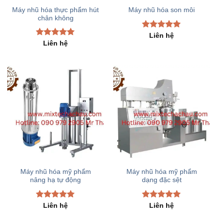
Máy nhũ hóa thực phẩm hút
Máy nhũ hóa son môi
chân không
Rated
5.00
Liên hệ
out of 5
Rated
5.00
Liên hệ
out of 5
Máy nhũ hóa mỹ phẩm
Máy nhũ hóa mỹ phẩm
nâng hạ tự động
dạng đặc sệt
Rated
5.00
Rated
5.00
Liên hệ
Liên hệ
out of 5
out of 5