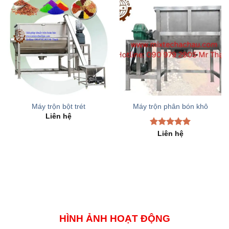
Máy trộn bột trét
Máy trộn phân bón khô
Liên hệ
Rated
5.00
Liên hệ
out of 5
HÌNH ẢNH HOẠT ĐỘNG