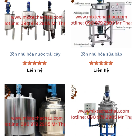
Bồn nhũ hóa nước trái cây
Bồn nhũ hóa sữa bắp
Rated
5.00
Rated
5.00
Liên hệ
Liên hệ
out of 5
out of 5