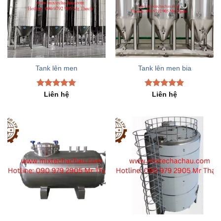
Tank lên men
Tank lên men bia
Rated
5.00
Rated
5.00
Liên hệ
Liên hệ
out of 5
out of 5