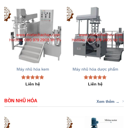
Máy nhũ hóa kem
Máy nhũ hóa dược phẩm
Rated
5.00
Rated
5.00
Liên hệ
Liên hệ
out of 5
out of 5
BỒN NHŨ HÓA
Xem thêm →