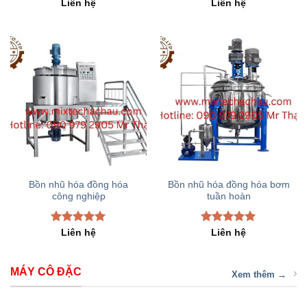
Rated
5.00
Rated
5.00
Liên hệ
Liên hệ
out of 5
out of 5
Bồn nhũ hóa đồng hóa
Bồn nhũ hóa đồng hóa bơm
công nghiệp
tuần hoàn
Rated
5.00
Rated
5.00
Liên hệ
Liên hệ
out of 5
out of 5
MÁY CÔ ĐẶC
Xem thêm →