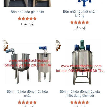
Bồn nhũ hóa hút chân
Bồn nhũ hóa gia nhiệt
không
Rated
5.00
Liên hệ
out of 5
Rated
5.00
Liên hệ
out of 5
Bồn nhũ hóa đồng hóa hóa
Bồn nhũ hóa đồng hóa gia
chất
nhiệt dung dịch sệt