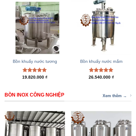
Bồn khuấy nước tương
Bồn khuấy nước mắm
Rated
5.00
Rated
5.00
19.820.000
₫
26.540.000
₫
out of 5
out of 5
BỒN INOX CÔNG NGHIỆP
Xem thêm →