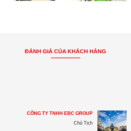
ĐÁNH GIÁ CỦA KHÁCH HÀNG
Đội ngũ nhân viên kinh doanh bán hàng tư vấn nhiệt tình,
chu đáo, sẵn sàng giải đáp mọi thắc mắc của tôi. Đội ngũ
làm việc có trách nhiệm tận tâm với khách hàng
CÔNG TY TNHH EBC GROUP
Chủ Tịch