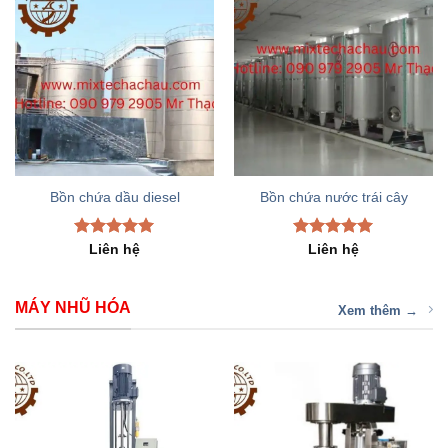
Bồn chứa dầu diesel
Bồn chứa nước trái cây
Rated
5.00
Rated
5.00
Liên hệ
Liên hệ
out of 5
out of 5
MÁY NHŨ HÓA
Xem thêm →