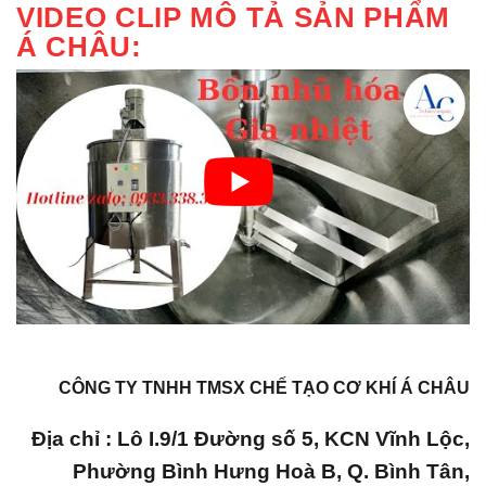
VIDEO CLIP MÔ TẢ SẢN PHẨM
Á CHÂU:
CÔNG TY TNHH TMSX CHẾ TẠO CƠ KHÍ Á CHÂU
Địa chỉ : Lô I.9/1 Đường số 5, KCN Vĩnh Lộc,
Phường Bình Hưng Hoà B, Q. Bình Tân,