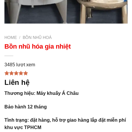
HOME
/
BỒN NHŨ HOÁ
Bồn nhũ hóa gia nhiệt
3485 lượt xem
Rated
1
5.00
Liên hệ
out of 5
based on
Thương hiệu: Máy khuấy Á Châu
customer
rating
Bảo hành 12 tháng
Tình trạng: đặt hàng, hỗ trợ giao hàng lắp đặt miễn phí
khu vực TPHCM