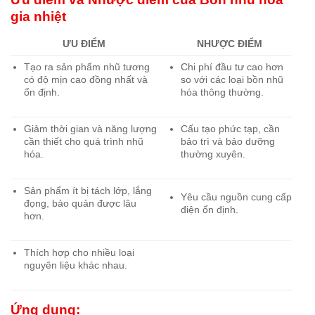
gia nhiệt
ƯU ĐIỂM
NHƯỢC ĐIỂM
Tạo ra sản phẩm nhũ tương
Chi phí đầu tư cao hơn
có độ mịn cao đồng nhất và
so với các loại bồn nhũ
ổn định.
hóa thông thường.
Giảm thời gian và năng lượng
Cấu tạo phức tạp, cần
cần thiết cho quá trình nhũ
bảo trì và bảo dưỡng
hóa.
thường xuyên.
Sản phẩm ít bị tách lớp, lắng
Yêu cầu nguồn cung cấp
đọng, bảo quản được lâu
điện ổn định.
hơn.
Thích hợp cho nhiều loại
nguyên liệu khác nhau.
Ứng
dụng: