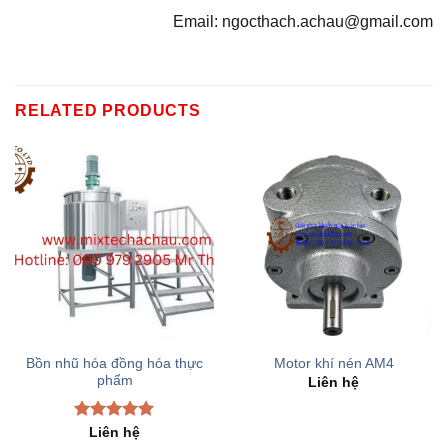
Email: ngocthach.achau@gmail.com
RELATED PRODUCTS
Bồn nhũ hóa đồng hóa thực
Motor khí nén AM4
phẩm
Liên hệ
Rated
5.00
Liên hệ
out of 5