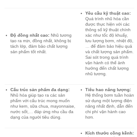
Yêu cầu kỹ thuật cao:
Quá trình nhũ hóa cần
được thực hiện với các
thông số kỹ thuật chính
Độ đồng nhất cao:
Nhũ tương
xác như tốc độ khuấy,
tạo ra mịn, đồng nhất, không bị
lưu lượng bơm, nhiệt độ,
tách lớp, đảm bảo chất lượng
… để đảm bảo hiệu quả
sản phẩm tốt nhất.
và chất lượng sản phẩm.
Sai sót trong quá trình
vận hành có thể ảnh
hưởng đến chất lượng
nhũ tương.
Cấu trúc sản phẩm đa dạng:
Tiêu hao năng lượng:
Nhũ hóa giúp tạo ra các sản
Hệ thống bơm tuần hoàn
phẩm với cấu trúc mong muốn
sử dụng một lượng điện
như kem, sữa chua, mayonnaise,
năng nhất định, dẫn đến
nước sốt,… đáp ứng nhu cầu đa
chi phí vận hành cao
dạng của người tiêu dùng.
hơn.
Kích thước cồng kềnh: