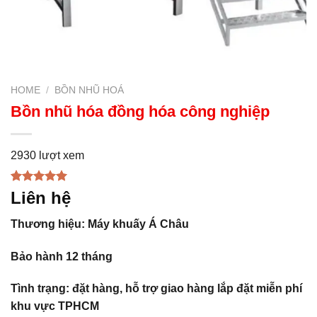
HOME
/
BỒN NHŨ HOÁ
Bồn nhũ hóa đồng hóa công nghiệp
2930 lượt xem
Rated
1
5.00
Liên hệ
out of 5
based on
Thương hiệu: Máy khuấy Á Châu
customer
rating
Bảo hành 12 tháng
Tình trạng: đặt hàng, hỗ trợ giao hàng lắp đặt miễn phí
khu vực TPHCM