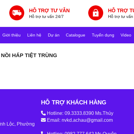
HỖ TRỢ TƯ VẪN
HỖ TRỢ T
Hỗ trợ tư vấn 24/7
Hỗ trợ tư vấn
Giới thiệu
Liên hệ
Dự án
Catalogue
Tuyển dụng
Video
NỒI HẤP TIỆT TRÙNG
HỖ TRỢ KHÁCH HÀNG
Hotline: 09.3333.8390 Ms.Thúy
Email: nvkd.achau@gmail.com
ĩnh Lộc, Phường
Hotline: 0982.777.642 Ms.Quyên