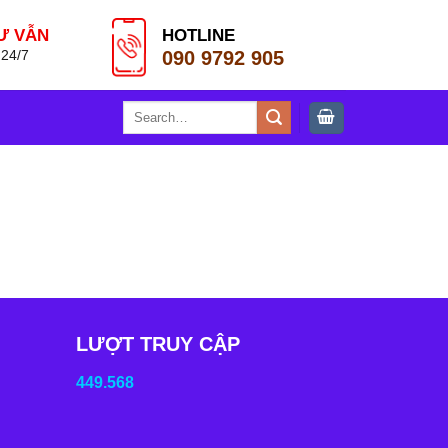
Ư VẪN
HOTLINE
090 9792 905
 24/7
Search
for:
LƯỢT TRUY CẬP
449.568