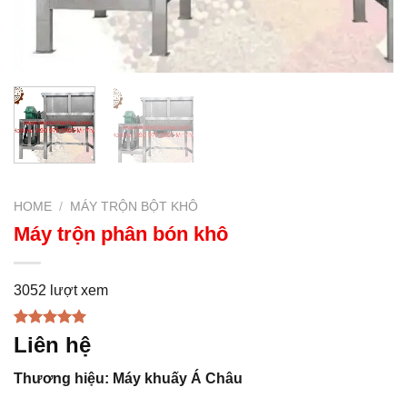
HOME
/
MÁY TRỘN BỘT KHÔ
Máy trộn phân bón khô
3052 lượt xem
Rated
1
5.00
Liên hệ
out of 5
based on
Thương hiệu: Máy khuấy Á Châu
customer
rating