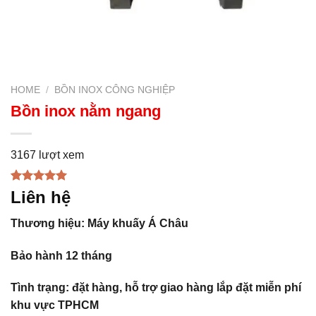
HOME
/
BỒN INOX CÔNG NGHIỆP
Bồn inox nằm ngang
3167 lượt xem
Rated
1
5.00
Liên hệ
out of 5
based on
Thương hiệu: Máy khuấy Á Châu
customer
rating
Bảo hành 12 tháng
Tình trạng: đặt hàng, hỗ trợ giao hàng lắp đặt miễn phí
khu vực TPHCM