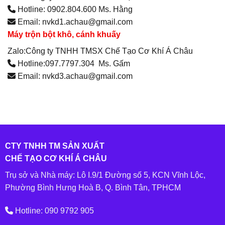
Hotline: 0902.804.600 Ms. Hằng
Email: nvkd1.achau@gmail.com
Máy trộn bột khô, cánh khuấy
Zalo:Công ty TNHH TMSX Chế Tạo Cơ Khí Á Châu
Hotline:097.7797.304 Ms. Gấm
Email: nvkd3.achau@gmail.com
CTY TNHH TM SẢN XUẤT
CHẾ TẠO CƠ KHÍ Á CHÂU
Trụ sở và Nhà máy: Lô I.9/1 Đường số 5, KCN Vĩnh Lộc,
Phường Bình Hưng Hoà B, Q. Bình Tân, TPHCM
Hotline: 090 9792 905