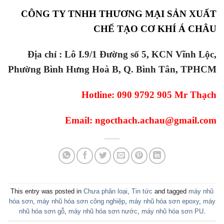
CÔNG TY TNHH THƯƠNG MẠI SẢN XUẤT
CHẾ TẠO CƠ KHÍ Á CHÂU
Địa chỉ : Lô I.9/1 Đường số 5, KCN Vĩnh Lộc,
Phường Bình Hưng Hoà B, Q. Bình Tân, TPHCM
Hotline: 090 9792 905 Mr Thạch
Email: ngocthach.achau@gmail.com
This entry was posted in
Chưa phân loại
,
Tin tức
and tagged
máy nhũ
hóa sơn
,
máy nhũ hóa sơn công nghiệp
,
máy nhũ hóa sơn epoxy
,
máy
nhũ hóa sơn gỗ
,
máy nhũ hóa sơn nước
,
máy nhũ hóa sơn PU
.