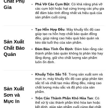
Chất Phụ
Phá Vỡ Các Cụm Bột
: Có khả năng phá vỡ
Gia
các cụm bột hoặc hạt cứng trong các phụ gia
để đảm bảo tính đồng nhất và hiệu quả của
sản phẩm cuối cùng.
Tạo Hỗn Hợp Đều
: Máy khuấy tốc độ cao
giúp tạo ra hỗn hợp chất bảo quản đồng
đều, giúp nâng cao hiệu quả bảo quản và
Sản Xuất
kéo dài tuổi thọ của sản phẩm.
Chất Bảo
Đảm Bảo Tính Ổn Định
: Đảm bảo rằng các
thành phần bảo quản không bị phân lớp hay
Quản
lắng đọng, giữ cho chất lượng sản phẩm
luôn ổn định.
Khuấy Trộn Sắc Tố
: Trong sản xuất sơn và
mực in, máy khuấy tốc độ cao giúp phân tán
sắc tố và chất tạo màu đồng đều, nâng cao
chất lượng màu sắc và độ phủ của sản
Sản Xuất
phẩm.
Sơn và
Trộn Các Thành Phần Khó Hòa Tan
: Có
Mực In
thể xử lý các thành phần khó hòa tan hoặc
kết dính, giúp sản phẩm cuối cùng đạt chất