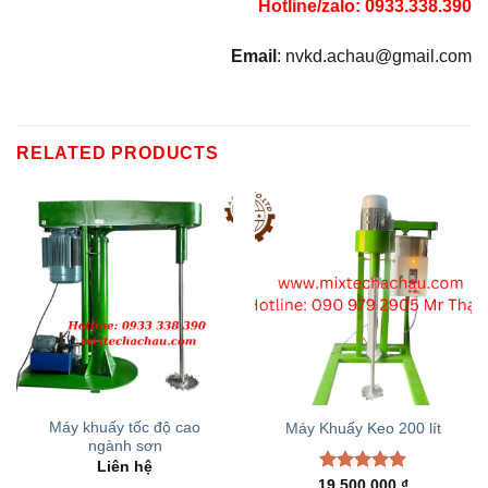
Hotline/zalo: 0933.338.390
Email
: nvkd.achau@gmail.com
RELATED PRODUCTS
Máy khuấy tốc độ cao
Máy Khuấy Keo 200 lít
ngành sơn
Liên hệ
Rated
5.00
19.500.000
₫