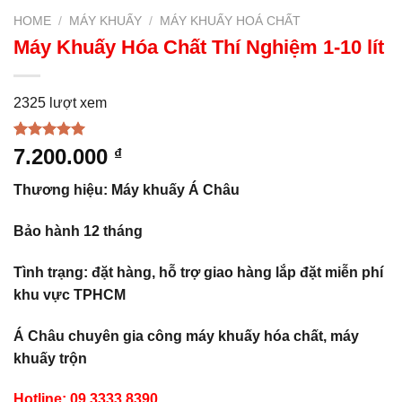
HOME
/
MÁY KHUẤY
/
MÁY KHUẤY HOÁ CHẤT
Máy Khuấy Hóa Chất Thí Nghiệm 1-10 lít
2325 lượt xem
Rated
1
5.00
7.200.000
₫
out of 5
based on
Thương hiệu: Máy khuấy Á Châu
customer
rating
Bảo hành 12 tháng
Tình trạng: đặt hàng, hỗ trợ giao hàng lắp đặt miễn phí
khu vực TPHCM
Á Châu chuyên gia công máy khuấy hóa chất, máy
khuấy trộn
Hotline: 09.3333.8390