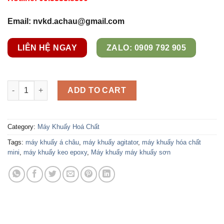
Email: nvkd.achau@gmail.com
LIÊN HỆ NGAY
ZALO: 0909 792 905
Máy Khuấy Hóa Chất Thí Nghiệm 1-10 lít quantity
ADD TO CART
Category:
Máy Khuấy Hoá Chất
Tags:
máy khuấy á châu
,
máy khuấy agitator
,
máy khuấy hóa chất
mini
,
máy khuấy keo epoxy
,
Máy khuấy máy khuấy sơn