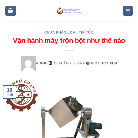
Skip
to
content
CHƯA PHÂN LOẠI
,
TIN TỨC
Vận hành máy trộn bột như thế nào
ADMIN
19 THÁNG 6, 2024
652 LƯỢT XEM
19
Th6