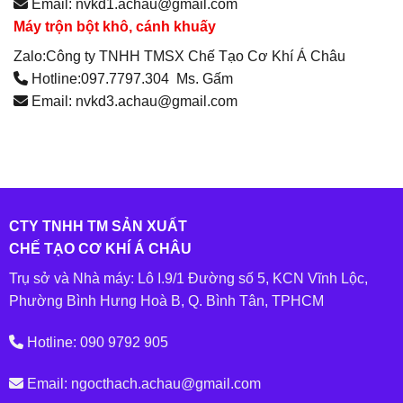
Email: nvkd1.achau@gmail.com
Máy trộn bột khô, cánh khuấy
Zalo:Công ty TNHH TMSX Chế Tạo Cơ Khí Á Châu
Hotline:097.7797.304 Ms. Gấm
Email: nvkd3.achau@gmail.com
CTY TNHH TM SẢN XUẤT
CHẾ TẠO CƠ KHÍ Á CHÂU
Trụ sở và Nhà máy: Lô I.9/1 Đường số 5, KCN Vĩnh Lộc,
Phường Bình Hưng Hoà B, Q. Bình Tân, TPHCM
Hotline: 090 9792 905
Email: ngocthach.achau@gmail.com