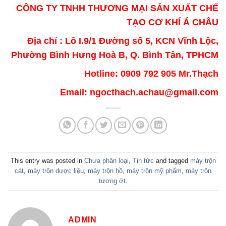
CÔNG TY TNHH THƯƠNG MẠI SẢN XUẤT CHẾ
TẠO CƠ KHÍ Á CHÂU
Địa chỉ : Lô I.9/1 Đường số 5, KCN Vĩnh Lộc,
Phường Bình Hưng Hoà B, Q. Bình Tân, TPHCM
Hotline: 0909 792 905 Mr.Thạch
Email: ngocthach.achau@gmail.com
This entry was posted in
Chưa phân loại
,
Tin tức
and tagged
máy trộn
cát
,
máy trộn dược liệu
,
máy trộn hồ
,
máy trộn mỹ phẩm
,
máy trộn
tương ớt
.
ADMIN