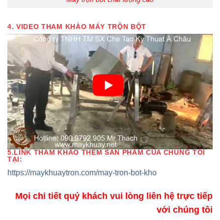
4. VIDEO THAM KHẢO MÁY TRỘN BỘT
5.LINK THAM KHẢO THÊM SẢN PHẨM CỦA CHÚNG TÔI
TẠI:
https://maykhuaytron.com/may-tron-bot-kho
Mọi chi tiết quý khách vui lòng liên hệ trực tiếp
với chúng tôi