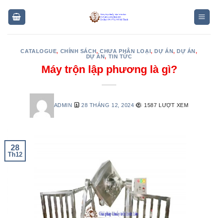
Skip
to
content
CATALOGUE
,
CHÍNH SÁCH
,
CHƯA PHÂN LOẠI
,
DỰ ÁN
,
DỰ ÁN
,
DỰ ÁN
,
TIN TỨC
Máy trộn lập phương là gì?
ADMIN
28 THÁNG 12, 2024
1587 LƯỢT XEM
28
Th12