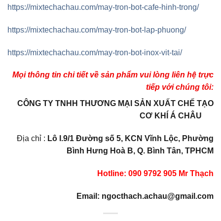
https://mixtechachau.com/may-tron-bot-cafe-hinh-trong/
https://mixtechachau.com/may-tron-bot-lap-phuong/
https://mixtechachau.com/may-tron-bot-inox-vit-tai/
Mọi thông tin chi tiết về sản phẩm vui lòng liên hệ trực
tiếp với chúng tôi:
CÔNG TY TNHH THƯƠNG MẠI SẢN XUẤT CHẾ TẠO
CƠ KHÍ Á CHÂU
Địa chỉ :
Lô I.9/1 Đường số 5, KCN Vĩnh Lộc, Phường
Bình Hưng Hoà B, Q. Bình Tân, TPHCM
Hotline: 090 9792 905 Mr Thạch
Email: ngocthach.achau@gmail.com