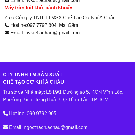
Email: nvkd1.achau@gmail.com
Máy trộn bột khô, cánh khuấy
Zalo:Công ty TNHH TMSX Chế Tạo Cơ Khí Á Châu
Hotline:097.7797.304 Ms. Gấm
Email: nvkd3.achau@gmail.com
CTY TNHH TM SẢN XUẤT
CHẾ TẠO CƠ KHÍ Á CHÂU
Trụ sở và Nhà máy: Lô I.9/1 Đường số 5, KCN Vĩnh Lộc,
Phường Bình Hưng Hoà B, Q. Bình Tân, TPHCM
Hotline: 090 9792 905
Email: ngocthach.achau@gmail.com