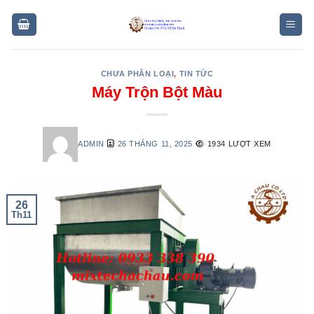
Skip
to
content
CHƯA PHÂN LOẠI
,
TIN TỨC
Máy Trộn Bột Màu
ADMIN
26 THÁNG 11, 2025
1934 LƯỢT XEM
26
Th11