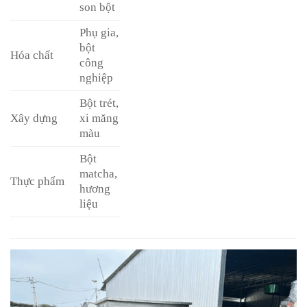
son bột
Phụ gia,
bột
Hóa chất
công
nghiệp
Bột trét,
Xây dựng
xi măng
màu
Bột
matcha,
Thực phẩm
hương
liệu