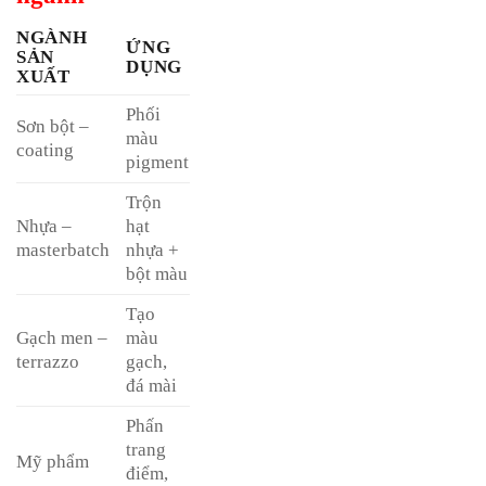
NGÀNH
ỨNG
SẢN
DỤNG
XUẤT
Phối
Sơn bột –
màu
coating
pigment
Trộn
Nhựa –
hạt
masterbatch
nhựa +
bột màu
Tạo
Gạch men –
màu
terrazzo
gạch,
đá mài
Phấn
trang
Mỹ phẩm
điểm,