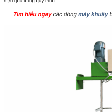
hiệu quả trong quy trình.
Tìm hiểu ngay
các dòng
máy khuấy
b