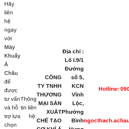
Hãy
liên
hệ
ngay
với
Máy
Địa chỉ :
Khuấy
Lô I.9/1
Á
Đường
Châu
CÔNG
số 5,
để
TY TNHH
KCN
Hotline: 09
được
THƯƠNG
Vĩnh
tư vấn
Thông
MẠI SẢN
Lộc,
và hỗ
tin liên
XUẤT
Phường
trợ lựa
hệ:
CHẾ TẠO
Bình
ngocthach.acha
chọn