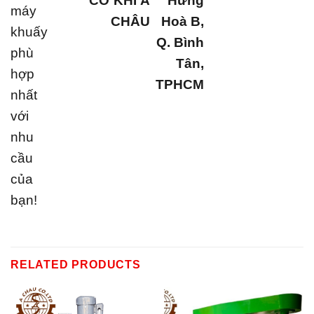
CƠ KHÍ Á
Hưng
máy
CHÂU
Hoà B,
khuấy
Q. Bình
phù
Tân,
hợp
TPHCM
nhất
với
nhu
cầu
của
bạn!
RELATED PRODUCTS