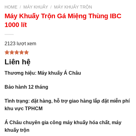
HOME
/
MÁY KHUẤY
/
MÁY KHUẤY TRỘN
Máy Khuấy Trộn Gá Miệng Thùng IBC
1000 lít
2123 lượt xem
Rated
1
5.00
Liên hệ
out of 5
based on
Thương hiệu: Máy khuấy Á Châu
customer
rating
Bảo hành 12 tháng
Tình trạng: đặt hàng, hỗ trợ giao hàng lắp đặt miễn phí
khu vực TPHCM
Á Châu chuyên gia công máy khuấy hóa chất, máy
khuấy trộn