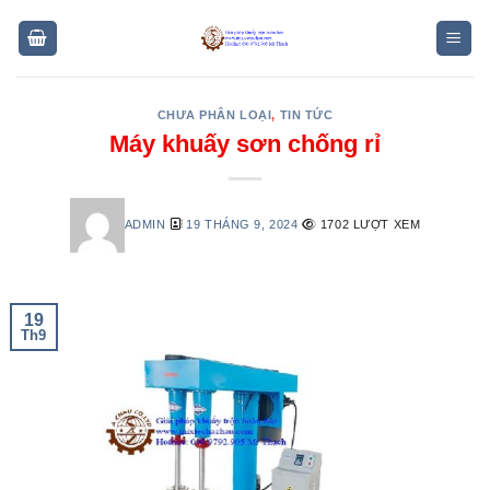
Skip
to
content
CHƯA PHÂN LOẠI
,
TIN TỨC
Máy khuấy sơn chống rỉ
ADMIN
19 THÁNG 9, 2024
1702 LƯỢT XEM
19
Th9