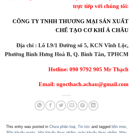
trực tiếp với chúng tôi:
CÔNG TY TNHH THƯƠNG MẠI SẢN XUẤT
CHẾ TẠO CƠ KHÍ Á CHÂU
Địa chỉ : Lô I.9/1 Đường số 5, KCN Vĩnh Lộc,
Phường Bình Hưng Hoà B, Q. Bình Tân, TPHCM
Hotline: 090 9792 905 Mr Thạch
Email: ngocthach.achau@gmail.com
This entry was posted in
Chưa phân loại
,
Tin tức
and tagged
bồn inox
,
Bồn khuấy nước
,
bồn khuấy thực phẩm
,
máy khuấy thực phẩm
,
Máy