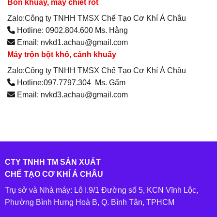
Bồn khuấy, máy chiết rót
Zalo:Công ty TNHH TMSX Chế Tạo Cơ Khí Á Châu
Hotline: 0902.804.600 Ms. Hằng
Email: nvkd1.achau@gmail.com
Máy trộn bột khô, cánh khuấy
Zalo:Công ty TNHH TMSX Chế Tạo Cơ Khí Á Châu
Hotline:097.7797.304 Ms. Gấm
Email: nvkd3.achau@gmail.com
CTY TNHH TM SẢN XUẤT
CHẾ TẠO CƠ KHÍ Á CHÂU
Trụ sở và Nhà máy: Lô I.9/1 Đường số 5, KCN Vĩnh Lộc,
Phường Bình Hưng Hoà B, Q. Bình Tân, TPHCM