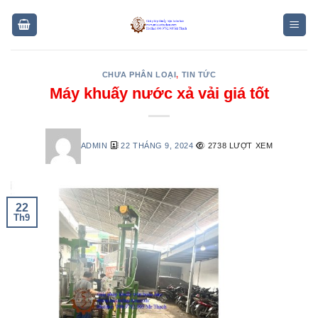
Skip
to
content
CHƯA PHÂN LOẠI
,
TIN TỨC
Máy khuấy nước xả vải giá tốt
ADMIN
22 THÁNG 9, 2024
2738 LƯỢT XEM
22
Th9