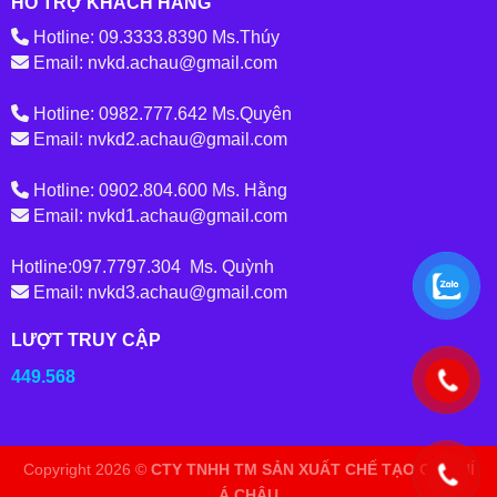
HỖ TRỢ KHÁCH HÀNG
Hotline: 09.3333.8390 Ms.Thúy
Email: nvkd.achau@gmail.com
Hotline: 0982.777.642 Ms.Quyên
Email: nvkd2.achau@gmail.com
Hotline: 0902.804.600 Ms. Hằng
Email: nvkd1.achau@gmail.com
Hotline:097.7797.304 Ms. Quỳnh
Email: nvkd3.achau@gmail.com
LƯỢT TRUY CẬP
449.568
Copyright 2026 ©
CTY TNHH TM SẢN XUẤT CHẾ TẠO CƠ KHÍ
Á CHÂU