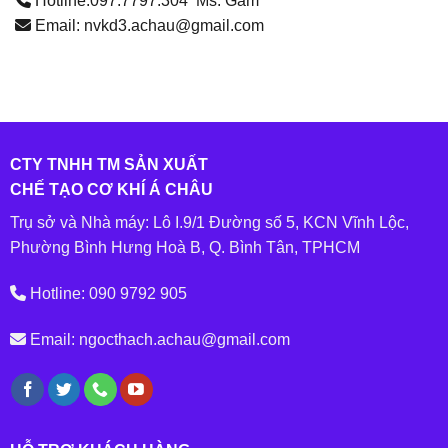
Hotline:097.7797.304 Ms. Gấm
Email: nvkd3.achau@gmail.com
CTY TNHH TM SẢN XUẤT
CHẾ TẠO CƠ KHÍ Á CHÂU
Trụ sở và Nhà máy: Lô I.9/1 Đường số 5, KCN Vĩnh Lộc,
Phường Bình Hưng Hoà B, Q. Bình Tân, TPHCM
Hotline: 090 9792 905
Email: ngocthach.achau@gmail.com