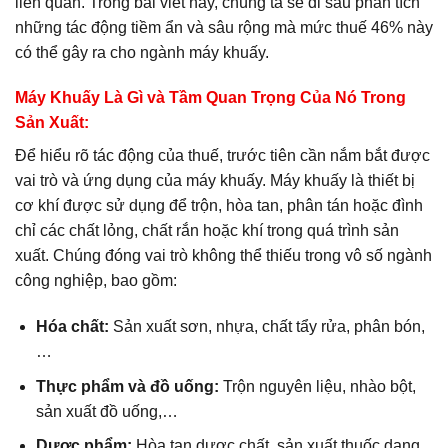
liên quan. Trong bài viết này, chúng ta sẽ đi sâu phân tích
những tác động tiềm ẩn và sâu rộng mà mức thuế 46% này
có thể gây ra cho ngành máy khuấy.
Máy Khuấy Là Gì và Tầm Quan Trọng Của Nó Trong
Sản Xuất:
Để hiểu rõ tác động của thuế, trước tiên cần nắm bắt được
vai trò và ứng dụng của máy khuấy. Máy khuấy là thiết bị
cơ khí được sử dụng để trộn, hòa tan, phân tán hoặc đình
chỉ các chất lỏng, chất rắn hoặc khí trong quá trình sản
xuất. Chúng đóng vai trò không thể thiếu trong vô số ngành
công nghiệp, bao gồm:
Hóa chất:
Sản xuất sơn, nhựa, chất tẩy rửa, phân bón,
…
Thực phẩm và đồ uống:
Trộn nguyên liệu, nhào bột,
sản xuất đồ uống,…
Dược phẩm:
Hòa tan dược chất, sản xuất thuốc dạng