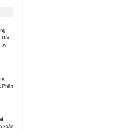
ộng
. Bài
g uy
ộng
t. Phần
ại
en xoắn