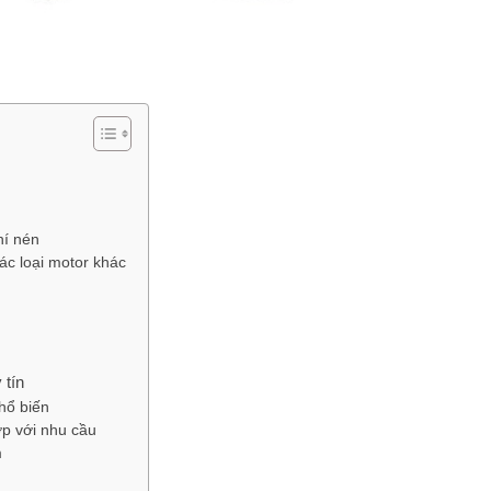
hí nén
ác loại motor khác
 tín
hổ biến
p với nhu cầu
m