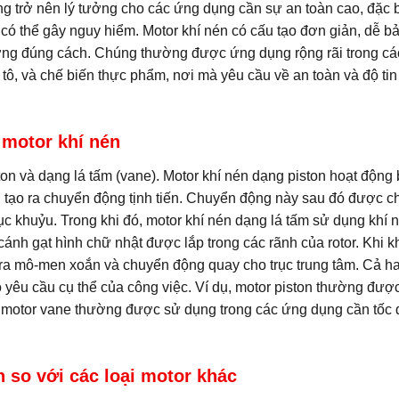
g trở nên lý tưởng cho các ứng dụng cần sự an toàn cao, đặc b
 có thể gây nguy hiểm. Motor khí nén có cấu tạo đơn giản, dễ bảo
ỡng đúng cách. Chúng thường được ứng dụng rộng rãi trong cá
tô, và chế biến thực phẩm, nơi mà yêu cầu về an toàn và độ tin
 motor khí nén
ton và dạng lá tấm (vane). Motor khí nén dạng piston hoạt động
h, tạo ra chuyển động tịnh tiến. Chuyển động này sau đó được 
c khuỷu. Trong khi đó, motor khí nén dạng lá tấm sử dụng khí 
ánh gạt hình chữ nhật được lắp trong các rãnh của rotor. Khi k
 ra mô-men xoắn và chuyển động quay cho trục trung tâm. Cả hai
 yêu cầu cụ thể của công việc. Ví dụ, motor piston thường đượ
 motor vane thường được sử dụng trong các ứng dụng cần tốc 
 so với các loại motor khác