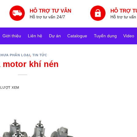
HỖ TRỢ TƯ VẪN
HỖ TRỢ T
Hỗ trợ tư vấn 24/7
Hỗ trợ tư vấn
Giới thiệu
Liên hệ
Dự án
Catalogue
Tuyển dụng
Video
CHƯA PHÂN LOẠI
,
TIN TỨC
 motor khí nén
 LƯỢT XEM