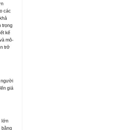
ơn
ho các
 khả
n trọng
ết kế
 và mô-
n trở
p người
đến giá
 lớn
o bằng