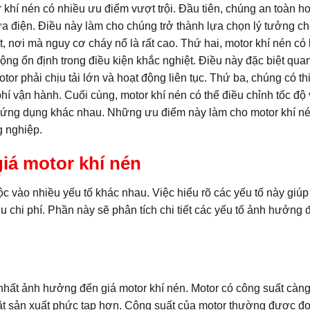
 khí nén có nhiều ưu điểm vượt trội. Đầu tiên, chúng an toàn h
lửa điện. Điều này làm cho chúng trở thành lựa chọn lý tưởng c
 nơi mà nguy cơ cháy nổ là rất cao. Thứ hai, motor khí nén có
ộng ổn định trong điều kiện khắc nghiệt. Điều này đặc biệt qua
r phải chịu tải lớn và hoạt động liên tục. Thứ ba, chúng có thi
phí vận hành. Cuối cùng, motor khí nén có thể điều chỉnh tốc độ
u ứng dụng khác nhau. Những ưu điểm này làm cho motor khí né
g nghiệp.
iá motor khí nén
c vào nhiều yếu tố khác nhau. Việc hiểu rõ các yếu tố này giú
u chi phí. Phần này sẽ phân tích chi tiết các yếu tố ảnh hưởng 
nhất ảnh hưởng đến giá motor khí nén. Motor có công suất càng
thuật sản xuất phức tạp hơn. Công suất của motor thường được đ