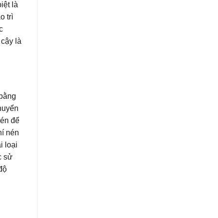
iệt là
 trì
c
 cậy là
 bằng
chuyển
nén để
hí nén
 loại
c sử
độ