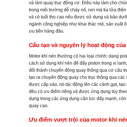
và làm quay trục động cơ. Điều này làm cho chún
trong môi trường dễ cháy nổ, nơi mà tia lửa điện
và có tuổi thọ cao nếu được sử dụng và bảo dư
ngành công nghiệp như khai thác mỏ, sản xuất ô 
ưu tiên hàng đầu.
Cấu tạo và nguyên lý hoạt động của
Motor khí nén thường có hai loại chính: dạng pis
cách sử dụng khí nén để đẩy piston trong xi lan
đổi thành chuyển động quay thông qua cơ cấu trụ
tạo ra chuyển động quay cho trục thông qua các c
được cấp vào, nó tác động lên các cánh gạt, tạo
đều có ưu điểm riêng và được ứng dụng tùy theo
dụng trong các ứng dụng cần lực đẩy mạnh, còn
quay cao.
Ưu điểm vượt trội của motor khí nén