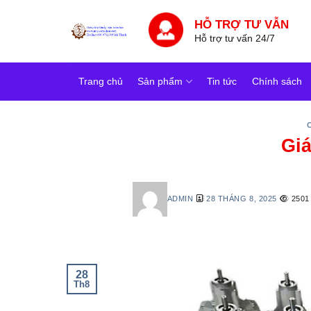
Skip
HỖ TRỢ TƯ VẪN
to
Hỗ trợ tư vấn 24/7
content
Trang chủ
Sản phẩm
Tin tức
Chính sách
Giá
ADMIN
28 THÁNG 8, 2025
2501
28
Th8