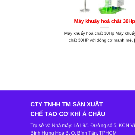
Máy khuấy hoá chất 30Hp
Máy khuấy hoá chất 30Hp Máy khuấ
chất 30HP với động cơ mạnh mẽ, [.
CTY TNHH TM SẢN XUẤT
CHẾ TẠO CƠ KHÍ Á CHÂU
Trụ sở và Nhà máy: Lô I.9/1 Đường số 5, KCN V
Bình Hưng Hoà B, Q. Bình Tân, TPHCM