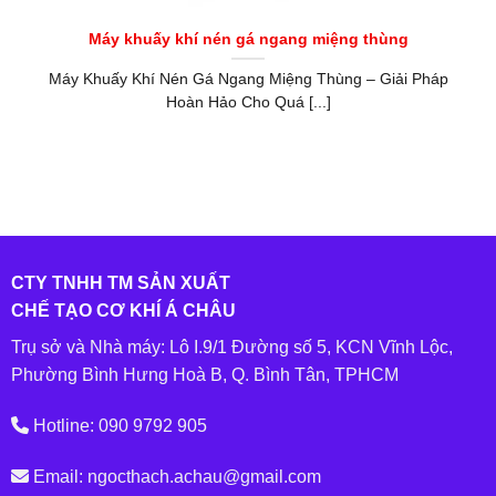
Máy khuấy khí nén gá ngang miệng thùng
Máy Khuấy Khí Nén Gá Ngang Miệng Thùng – Giải Pháp
Hoàn Hảo Cho Quá [...]
CTY TNHH TM SẢN XUẤT
CHẾ TẠO CƠ KHÍ Á CHÂU
Trụ sở và Nhà máy: Lô I.9/1 Đường số 5, KCN Vĩnh Lộc,
Phường Bình Hưng Hoà B, Q. Bình Tân, TPHCM
Hotline: 090 9792 905
Email: ngocthach.achau@gmail.com