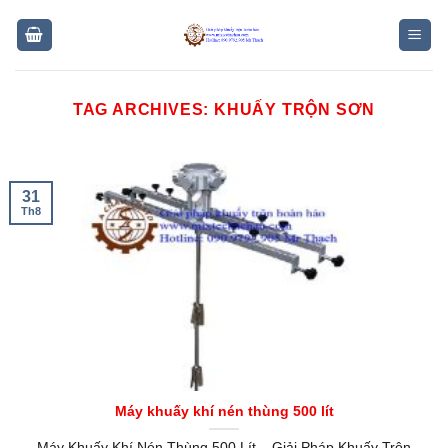
Skip
to
content
TAG ARCHIVES:
KHUẤY TRỘN SƠN
31
Th8
Máy khuấy khí nén thùng 500 lít
Máy Khuấy Khí Nén Thùng 500 Lít – Giải Pháp Khuấy Trộn